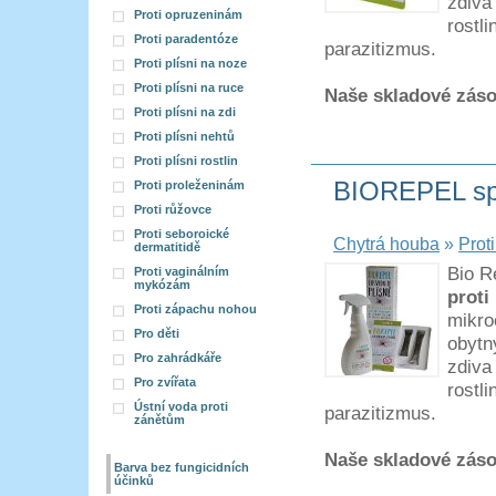
zdiva
Proti opruzeninám
rost
Proti paradentóze
parazitizmus.
Proti plísni na noze
Proti plísni na ruce
Naše skladové zás
Proti plísni na zdi
Proti plísni nehtů
Proti plísni rostlin
BIOREPEL sp
Proti proleženinám
Proti růžovce
Proti seboroické
Chytrá houba
»
Proti
dermatitidě
Bio R
Proti vaginálním
mykózám
proti
Proti zápachu nohou
mikro
Pro děti
obytn
Pro zahrádkáře
zdiva
Pro zvířata
rostli
Ústní voda proti
parazitizmus.
zánětům
Naše skladové zás
Barva bez fungicidních
účinků