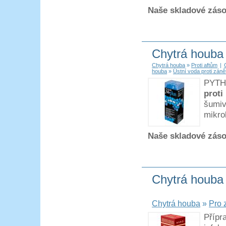
Naše skladové zás
Chytrá houba
Chytrá houba
»
Proti aftům
|
houba
»
Ústní voda proti zán
PYTHI
proti
šumiv
mikro
Naše skladové zás
Chytrá houba
Chytrá houba
»
Pro 
Přípr