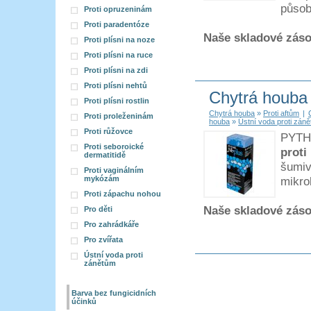
působ
Proti opruzeninám
Proti paradentóze
Naše skladové zás
Proti plísni na noze
Proti plísni na ruce
Proti plísni na zdi
Proti plísni nehtů
Chytrá houba
Proti plísni rostlin
Chytrá houba
»
Proti aftům
|
Proti proleženinám
houba
»
Ústní voda proti zán
Proti růžovce
PYTHI
Proti seboroické
proti
dermatitidě
šumiv
Proti vaginálním
mykózám
mikro
Proti zápachu nohou
Naše skladové zás
Pro děti
Pro zahrádkáře
Pro zvířata
Ústní voda proti
zánětům
Barva bez fungicidních
účinků