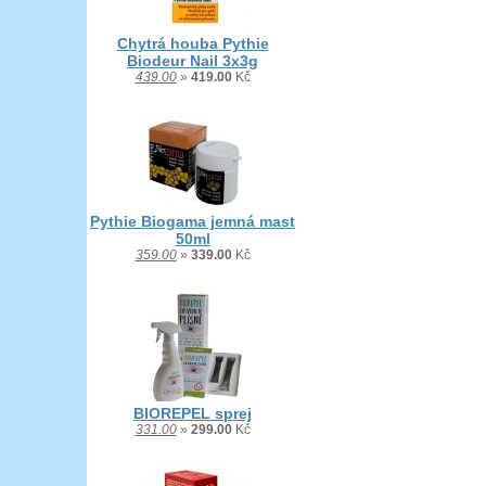
Chytrá houba Pythie
Biodeur Nail 3x3g
439.00
»
419.00
Kč
Pythie Biogama jemná mast
50ml
359.00
»
339.00
Kč
BIOREPEL sprej
331.00
»
299.00
Kč