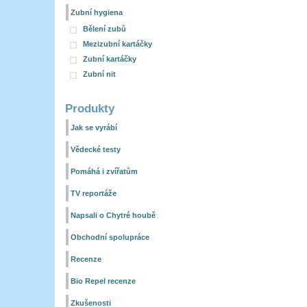
Zubní hygiena
Bělení zubů
Mezizubní kartáčky
Zubní kartáčky
Zubní nit
Produkty
Jak se vyrábí
Vědecké testy
Pomáhá i zvířatům
TV reportáže
Napsali o Chytré houbě
Obchodní spolupráce
Recenze
Bio Repel recenze
Zkušenosti