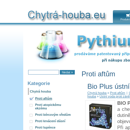
Chytrá houba
Produkt
Proti aftům
Kategorie
Bio Plus ústn
Chytrá houba
Chytrá houba
»
Proti aftům
|
houba
»
Ústní voda proti zán
Proti aftům
BIO 
Proti atopickému
a che
ekzému
dutin
Proti bércovým vředům
objev
Proti krvácení dásní
Při a
Proti lupénce