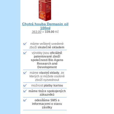
Chytrá houba Dermasin oil
100ml
363.00
»
339.00
Kč
máme veškeré uvedené
zboží
skutečně skladem
výrobky jsou
oficiálně
patentované zboží
společnosti Bio Agens
Research and
Development
máme
vlastní sklady
, ze
kterých si můžete osobně
zboží vyzvednout
možnost
platby kartou
máme tisíce
spokojených
zákazníků
odesíláme SMS
s
informacemi o stavu
zásilky