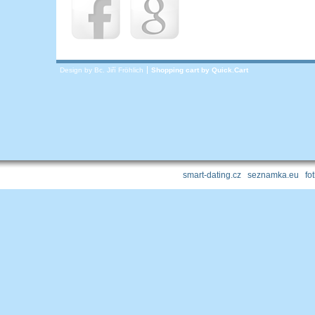
Design by Bc. Jiří Fröhlich
Shopping cart by
Quick.Cart
smart-dating.cz
|
seznamka.eu
|
fo