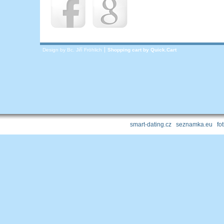
Design by Bc. Jiří Fröhlich
Shopping cart by
Quick.Cart
smart-dating.cz
|
seznamka.eu
|
fo