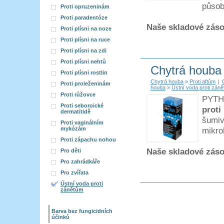
působ
Proti opruzeninám
Proti paradentóze
Naše skladové zás
Proti plísni na noze
Proti plísni na ruce
Proti plísni na zdi
Proti plísni nehtů
Chytrá houba
Proti plísni rostlin
Chytrá houba
»
Proti aftům
|
Proti proleženinám
houba
»
Ústní voda proti zán
Proti růžovce
PYTHI
Proti seboroické
proti
dermatitidě
šumiv
Proti vaginálním
mykózám
mikro
Proti zápachu nohou
Naše skladové zás
Pro děti
Pro zahrádkáře
Pro zvířata
Ústní voda proti
zánětům
Barva bez fungicidních
účinků