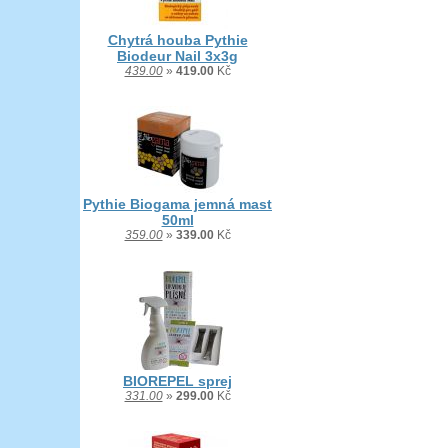
Chytrá houba Pythie
Biodeur Nail 3x3g
439.00
»
419.00
Kč
Pythie Biogama jemná mast
50ml
359.00
»
339.00
Kč
BIOREPEL sprej
331.00
»
299.00
Kč