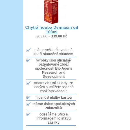
Chytrá houba Dermasin oil
100ml
363.00
»
339.00
Kč
máme veškeré uvedené
zboží
skutečně skladem
výrobky jsou
oficiálně
patentované zboží
společnosti Bio Agens
Research and
Development
máme
vlastní sklady
, ze
kterých si můžete osobně
zboží vyzvednout
možnost
platby kartou
máme tisíce
spokojených
zákazníků
odesíláme SMS
s
informacemi o stavu
zásilky