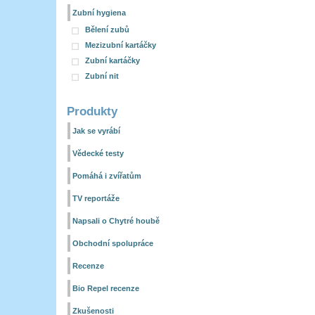
Zubní hygiena
Bělení zubů
Mezizubní kartáčky
Zubní kartáčky
Zubní nit
Produkty
Jak se vyrábí
Vědecké testy
Pomáhá i zvířatům
TV reportáže
Napsali o Chytré houbě
Obchodní spolupráce
Recenze
Bio Repel recenze
Zkušenosti