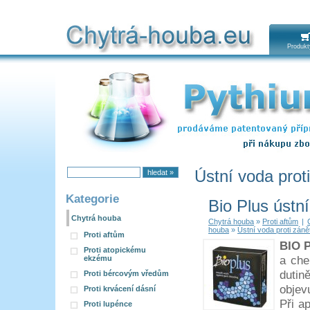
Chytrá houba
Produkt
Ústní voda prot
Kategorie
Bio Plus ústn
Chytrá houba
Chytrá houba
»
Proti aftům
|
houba
»
Ústní voda proti zán
Proti aftům
BIO 
Proti atopickému
a che
ekzému
dutin
Proti bércovým vředům
objev
Proti krvácení dásní
Při a
Proti lupénce