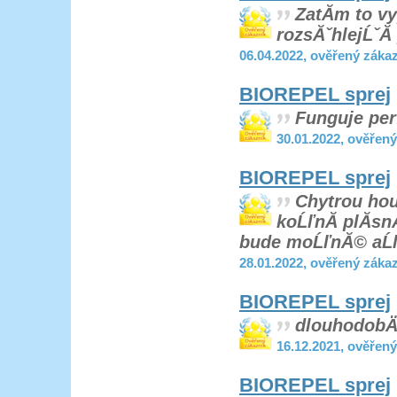
ZatĂ­m to vy
rozsĂˇhlejĹˇĂ­
06.04.2022, ověřený záka
BIOREPEL sprej
Funguje per
30.01.2022, ověřen
BIOREPEL sprej
Chytrou hou
koĹľnĂ­ plĂ­sn
bude moĹľnĂ© aĹľ 
28.01.2022, ověřený záka
BIOREPEL sprej
dlouhodobÄ›
16.12.2021, ověřen
BIOREPEL sprej