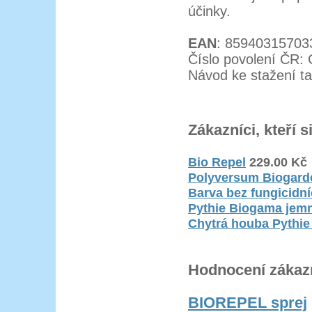
účinky.
EAN
: 85940315703
Číslo povolení ČR:
Návod ke stažení t
Zákazníci, kteří s
Bio Repel
229.00
Kč
Polyversum Biogard
Barva bez fungicidní
Pythie Biogama jem
Chytrá houba Pythie
Hodnocení zákaz
BIOREPEL sprej