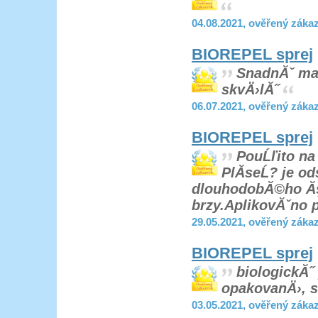
04.08.2021, ověřený záka
BIOREPEL sprej
SnadnĂˇ mani
skvÄ›lĂ˝
06.07.2021, ověřený záka
BIOREPEL sprej
PouĹľito na 
PlĂ­seĹ? je o
dlouhodobĂ©ho Ăş
brzy.AplikovĂˇno 
29.05.2021, ověřený záka
BIOREPEL sprej
biologickĂ˝ 
opakovanÄ›, s
03.05.2021, ověřený záka