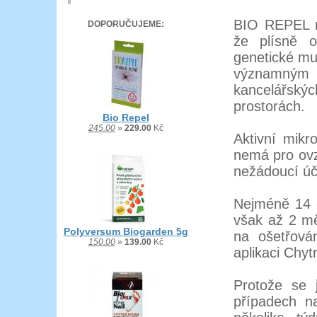
BIO REPEL ne
DOPORUČUJEME:
že plísně o
genetické mut
významným
kancelářsk
prostorách.
Bio Repel
245.00
»
229.00
Kč
Aktivní mikr
nemá pro ovzd
nežádoucí úč
Nejméně 14 d
však až 2 mě
Polyversum Biogarden 5g
na ošetřován
150.00
»
139.00
Kč
aplikaci Chyt
Protože se 
případech na