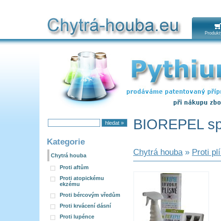
Produkt
BIOREPEL sp
Kategorie
Chytrá houba
»
Proti pl
Chytrá houba
Proti aftům
Proti atopickému
ekzému
Proti bércovým vředům
Proti krvácení dásní
Proti lupénce