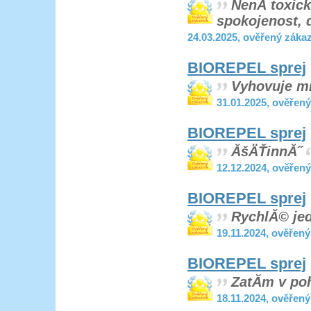
NenĂ­ toxick
spokojenost, 
24.03.2025, ověřený záka
BIOREPEL sprej
Vyhovuje mi
31.01.2025, ověřen
BIOREPEL sprej
ĂšÄŤinnĂ˝
12.12.2024, ověřen
BIOREPEL sprej
RychlĂ© jed
19.11.2024, ověřen
BIOREPEL sprej
ZatĂ­m v po
18.11.2024, ověřen