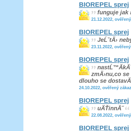
BIOREPEL sprej
funguje jak
21.12.2022, ověřen
BIOREPEL sprej
JeĹˇtÄ› neb
23.11.2022, ověřen
BIOREPEL sprej
nastĹ™Ă­kĂˇ
zmÄ›nu,co se t
dlouho se dostavĂ
24.10.2022, ověřený záka
BIOREPEL sprej
uÄŤinnĂ˝
22.08.2022, ověřen
BIOREPEL sprej