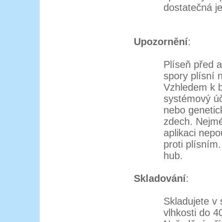
dostatečná je
Upozornění
:
Plíseň před a
spory plísní 
Vzhledem k b
systémový úč
nebo genetic
zdech. Nejmé
aplikaci nepo
proti plísním
hub.
Skladování
:
Skladujete v 
vlhkosti do 