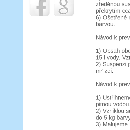
zředěnou sus
překrytím cc
6) Ošetřené 
barvou.
Návod k preve
1) Obsah obo
15 l vody. V
2) Suspenzi p
m² zdi.
Návod k prev
1) Ustřihnem
pitnou vodou
2) Vzniklou 
do 5 kg barvy
3) Malujeme