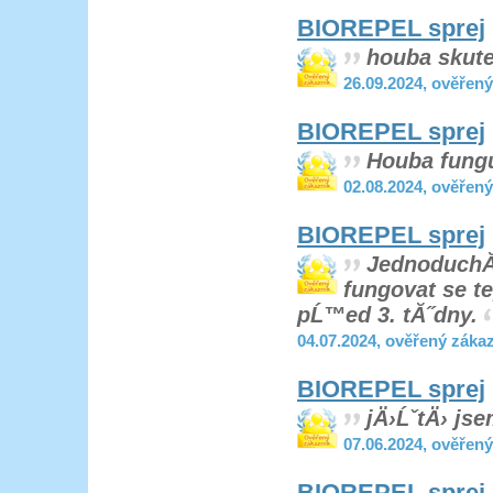
BIOREPEL sprej
houba skut
26.09.2024, ověřen
BIOREPEL sprej
Houba fung
02.08.2024, ověřen
BIOREPEL sprej
JednoduchĂˇ
fungovat se te
pĹ™ed 3. tĂ˝dny.
04.07.2024, ověřený záka
BIOREPEL sprej
jÄ›ĹˇtÄ› js
07.06.2024, ověřen