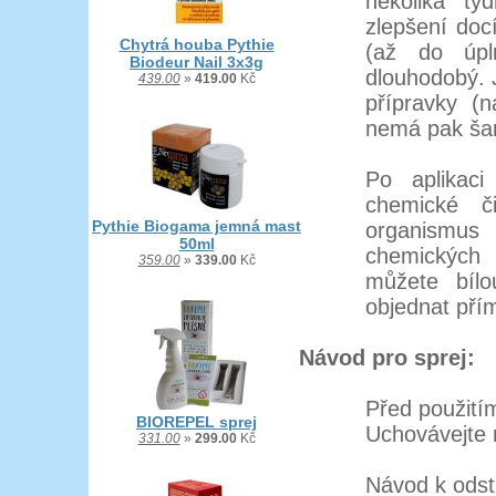
několika tý
zlepšení doc
Chytrá houba Pythie
(až do úpl
Biodeur Nail 3x3g
dlouhodobý. 
439.00
»
419.00
Kč
přípravky (
nemá pak šanc
Po aplikaci
chemické č
Pythie Biogama jemná mast
organismus
50ml
chemických 
359.00
»
339.00
Kč
můžete bílo
objednat př
Návod pro sprej:
Před použitím
BIOREPEL sprej
Uchovávejte 
331.00
»
299.00
Kč
Návod k odst