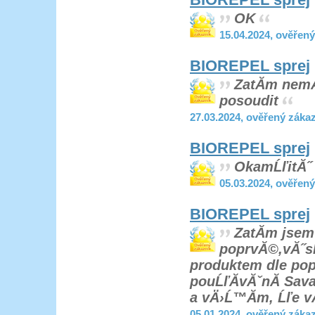
BIOREPEL sprej
OK
15.04.2024, ověřen
BIOREPEL sprej
ZatĂ­m nemĂ
posoudit
27.03.2024, ověřený záka
BIOREPEL sprej
OkamĹľitĂ˝ 
05.03.2024, ověřen
BIOREPEL sprej
ZatĂ­m jsem
poprvĂ©,vĂ˝s
produktem dle po
pouĹľĂ­vĂˇnĂ­ Sav
a vÄ›Ĺ™Ă­m, Ĺľe vĂ
05.01.2024, ověřený záka