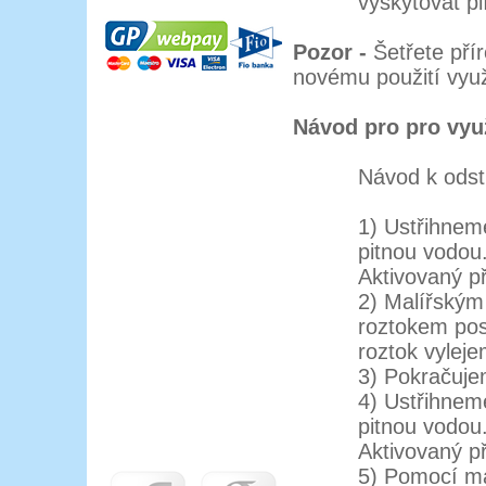
vyskytovat pl
Pozor -
Šetřete přír
novému použití využ
Návod pro pro využ
Návod k odstr
1) Ustřihnem
pitnou vodou
Aktivovaný p
2) Malířský
roztokem pos
roztok vyleje
3) Pokračuje
4) Ustřihnem
pitnou vodou
Aktivovaný př
5) Pomocí ma