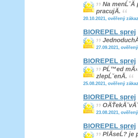
Na menĹˇĂ­ p
pracujĂ­.
20.10.2021, ověřený záka
BIOREPEL sprej
JednoduchĂˇ
27.09.2021, ověřen
BIOREPEL sprej
PĹ™ed mÄ›sĂ
zlepĹˇenĂ­.
25.08.2021, ověřený záka
BIOREPEL sprej
OÄŤekĂˇvĂˇn
23.08.2021, ověřen
BIOREPEL sprej
PlĂ­seĹ? je 