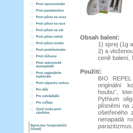
Proti opruzeninám
Proti paradentóze
Proti plísni na noze
Proti plísni na ruce
Proti plísni na zdi
Obsah balení:
Proti plísni nehtů
1) sprej (1g a
Proti plísni rostlin
Proti proleženinám
2) a vloženo
Proti růžovce
ceně balení, 
Proti seboroické
dermatitidě
Použití:
Proti vaginálním
mykózám
BIO REPEL 
Proti zápachu nohou
originální 
Pro děti
houbu", kte
Pro zahrádkáře
Pythium oli
Pro zvířata
plísněmi na 
Ústní voda proti
ošetřeného z
zánětům
nenapadá ros
parazitizmus.
Barva bez fungicidních
účinků