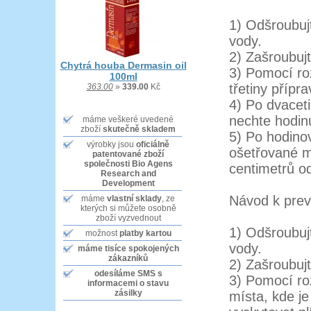
1) Odšroubujt
vody.
2) Zašroubuj
Chytrá houba Dermasin oil
3) Pomocí ro
100ml
třetiny přípr
363.00
»
339.00
Kč
4) Po dvacet
nechte hodin
máme veškeré uvedené
zboží
skutečně skladem
5) Po hodino
výrobky jsou
oficiálně
ošetřované m
patentované zboží
společnosti Bio Agens
centimetrů o
Research and
Development
Návod k preve
máme
vlastní sklady
, ze
kterých si můžete osobně
zboží vyzvednout
1) Odšroubujt
možnost
platby kartou
vody.
máme tisíce
spokojených
zákazníků
2) Zašroubuj
odesíláme SMS
s
3) Pomocí ro
informacemi o stavu
zásilky
místa, kde j