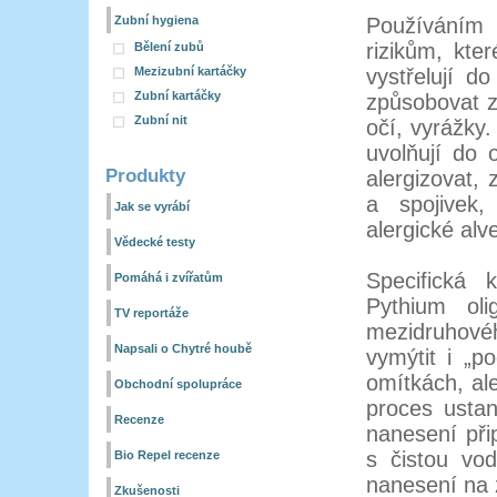
Zubní hygiena
Používáním
rizikům, kte
Bělení zubů
Mezizubní kartáčky
vystřelují d
Zubní kartáčky
způsobovat z
Zubní nit
očí, vyrážky
uvolňují do 
Produkty
alergizovat,
a spojivek,
Jak se vyrábí
alergické alv
Vědecké testy
Specifická
Pomáhá i zvířatům
Pythium ol
TV reportáže
mezidruhové
Napsali o Chytré houbě
vymýtit i „p
omítkách, ale
Obchodní spolupráce
proces ustan
Recenze
nanesení při
s čistou vo
Bio Repel recenze
nanesení na 
Zkušenosti