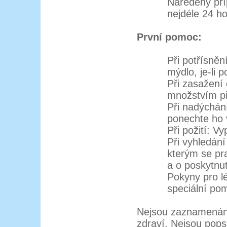
Naředěný pří
nejdéle 24 h
První pomoc:
Při potřísně
mýdlo, je-li p
Při zasažení
množstvím pi
Při nadýchán
ponechte ho v
Při požití: V
Při vyhledání
kterým se pra
a o poskytnu
Pokyny pro l
speciální po
Nejsou zaznamenány
zdraví. Nejsou pop