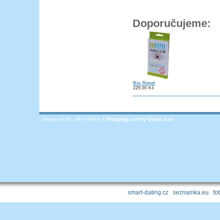
Doporučujeme:
Bio Repel
229.00
Kč
Design by Bc. Jiří Fröhlich
Shopping cart by
Quick.Cart
smart-dating.cz
|
seznamka.eu
|
fo