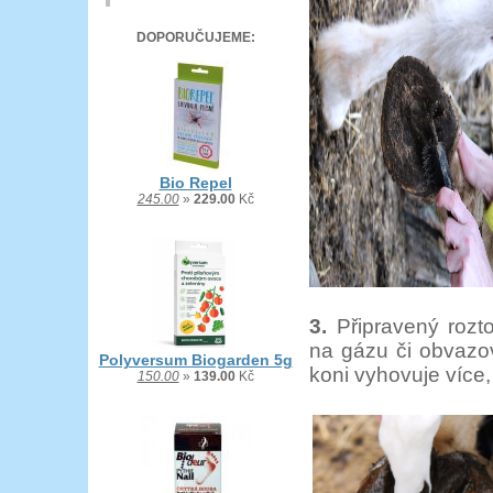
DOPORUČUJEME:
Bio Repel
245.00
»
229.00
Kč
3.
Připravený rozt
na gázu či obvazov
Polyversum Biogarden 5g
koni vyhovuje více,
150.00
»
139.00
Kč