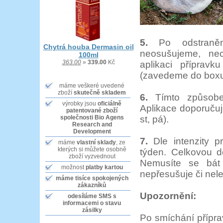
5.
Po odstranění
Chytrá houba Dermasin oil
neosušujeme, ne
100ml
363.00
»
339.00
Kč
aplikaci příprav
(zavedeme do boxu
máme veškeré uvedené
zboží
skutečně skladem
6.
Tímto způsobem
výrobky jsou
oficiálně
Aplikace doporuču
patentované zboží
společnosti Bio Agens
st, pá).
Research and
Development
7.
Dle intenzity p
máme
vlastní sklady
, ze
kterých si můžete osobně
týden. Celkovou d
zboží vyzvednout
Nemusíte se bát p
možnost
platby kartou
nepřesušuje či nele
máme tisíce
spokojených
zákazníků
Upozornění:
odesíláme SMS
s
informacemi o stavu
zásilky
Po smíchání přípra