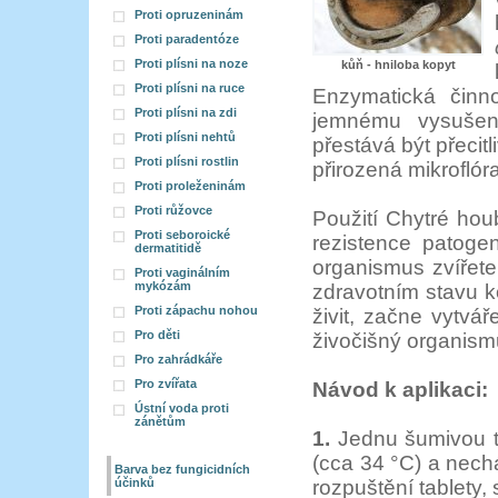
Proti opruzeninám
Proti paradentóze
Proti plísni na noze
kůň - hniloba kopyt
Proti plísni na ruce
Enzymatická činno
Proti plísni na zdi
jemnému vysušení
Proti plísni nehtů
přestává být přecit
Proti plísni rostlin
přirozená mikroflór
Proti proleženinám
Proti růžovce
Použití Chytré hou
Proti seboroické
rezistence patog
dermatitidě
organismus zvířete
Proti vaginálním
mykózám
zdravotním stavu 
Proti zápachu nohou
živit, začne vytvá
Pro děti
živočišný organism
Pro zahrádkáře
Pro zvířata
Návod k aplikaci:
Ústní voda proti
zánětům
1.
Jednu šumivou ta
(cca 34 °C) a nech
Barva bez fungicidních
účinků
rozpuštění tablety, 