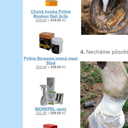
Chytrá houba Pythie
Biodeur Nail 3x3g
439.00
»
419.00
Kč
4.
Necháme působit
Pythie Biogama jemná mast
50ml
359.00
»
339.00
Kč
BIOREPEL sprej
331.00
»
299.00
Kč