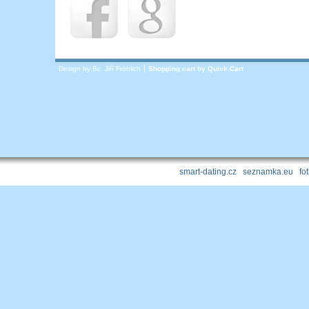
Design by Bc. Jiří Fröhlich
Shopping cart by
Quick.Cart
smart-dating.cz
|
seznamka.eu
|
fo