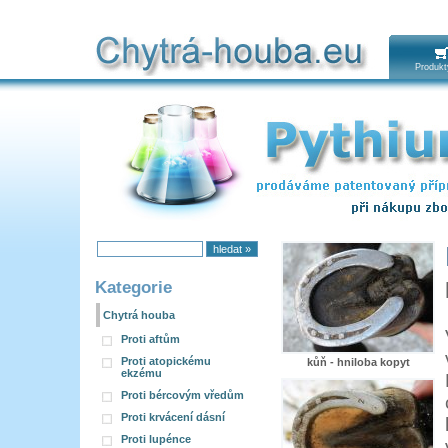
Produkt
Kategorie
Chytrá houba
Proti aftům
Proti atopickému
kůň - hniloba kopyt
ekzému
Proti bércovým vředům
Proti krvácení dásní
Proti lupénce