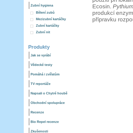
Ecosin.
Pythium
Zubní hygiena
produkcí enzymů
Bělení zubů
přípravku rozpou
Mezizubní kartáčky
Zubní kartáčky
Zubní nit
Produkty
Jak se vyrábí
Vědecké testy
Pomáhá i zvířatům
TV reportáže
Napsali o Chytré houbě
Obchodní spolupráce
Recenze
Bio Repel recenze
Zkušenosti