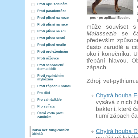
Proti opruzeninám
Proti paradentóze
Proti plísni na noze
pes - po aplikaci Ecosinu
Proti plísni na ruce
může souviset s p
Proti plísni na zdi
Malassezie
se čas
Proti plísni nehtů
především způsoben
Proti plísni rostlin
často zarudlé a ci
Proti proleženinám
okolí konečníku. U
Proti růžovce
třepání hlavou. O
Proti seboroické
zápach.
dermatitidě
Proti vaginálním
mykózám
Zdroj: vet-pythium.
Proti zápachu nohou
Pro děti
Chytrá houba E
Pro zahrádkáře
vysává z nich ži
Pro zvířata
bakterií, které
Ústní voda proti
tlumí zápach čas
zánětům
Chytrá houba D
Barva bez fungicidních
účinků
použití při loká