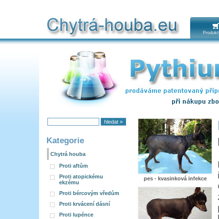
Produkt
Kategorie
Chytrá houba
Proti aftům
Proti atopickému
pes - kvasinková infekce
ekzému
Proti bércovým vředům
Proti krvácení dásní
Proti lupénce