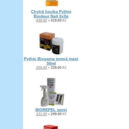
Chytrá houba Pythie
Biodeur Nail 3x3g
439.00
»
419.00
Kč
Pythie Biogama jemná mast
50ml
359.00
»
339.00
Kč
BIOREPEL sprej
331.00
»
299.00
Kč