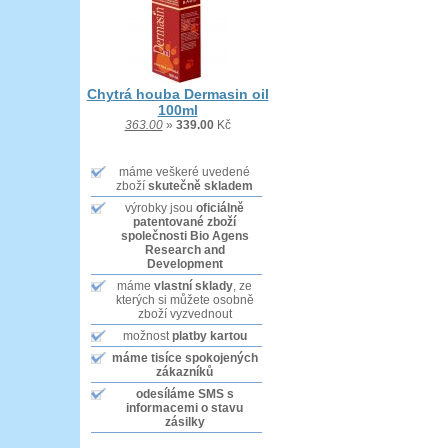
Chytrá houba Dermasin oil
100ml
363.00
»
339.00
Kč
máme veškeré uvedené
zboží
skutečně skladem
výrobky jsou
oficiálně
patentované zboží
společnosti Bio Agens
Research and
Development
máme
vlastní sklady
, ze
kterých si můžete osobně
zboží vyzvednout
možnost
platby kartou
máme tisíce
spokojených
zákazníků
odesíláme SMS
s
informacemi o stavu
zásilky