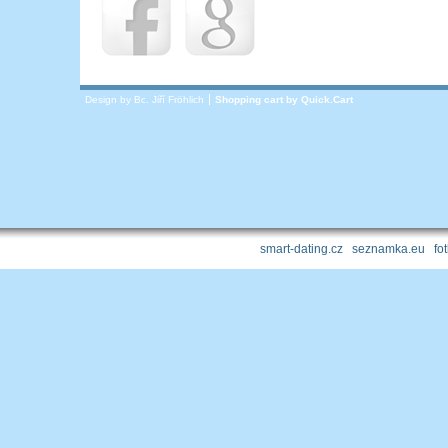
Design by Bc. Jiří Fröhlich
Shopping cart by
Quick.Cart
smart-dating.cz
|
seznamka.eu
|
fo